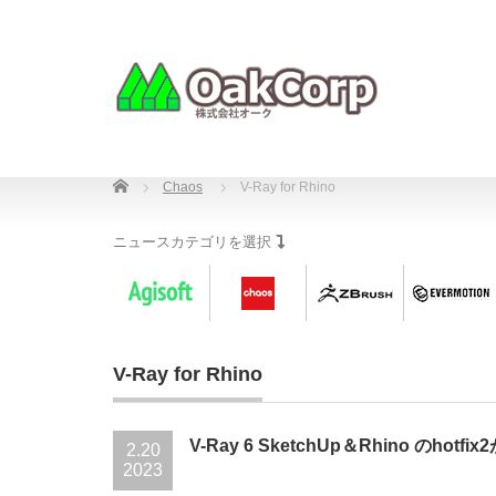
Home
Chaos
V-Ray for Rhino
ニュースカテゴリを選択
V-Ray for Rhino
V-Ray 6 SketchUp＆Rhino のhotf
2.20
2023