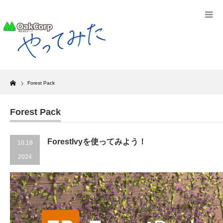
Home
Forest Pack
Forest Pack
ForestIvyを使ってみよう！
10.18
2024