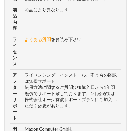
製
商品により異なります
品
内
容
ラ
よくある質問
をお読み下さい
イ
セ
ン
ス
ア
ライセンシング、インストール、不具合の確認
フ
は無償サポート
タ
使用方法に関するご質問は御購入日から1年間
ー
無償でサポート致しております。1年経過後は
サ
株式会社オーク有償サポートプランにご加入い
ポ
ただく必要があります。
ー
ト
開
Maxon Computer GmbH.