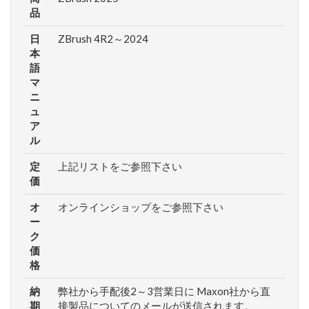
品
日
ZBrush 4R2～2024
本
語
マ
ニ
ュ
ア
ル
定
上記リストをご参照下さい
価
オ
オンラインショップをご参照下さい
ー
ク
価
格
納
弊社から手配後2～3営業日に Maxon社から直
期
接製品についてのメールが送信されます。