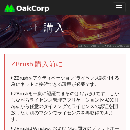
ナ
ビ
ゲ
ZBrush 購入
ー
シ
ョ
ン
ZBRUSH ARTIST :: NICK ZUCARELLO
を
ト
ZBrush 購入前に
グ
ル
ZBrushをアクティベーション[ライセンス認証]する
為にネットに接続できる環境が必要です。
ZBrushを一度に認証できるのは1台だけです。しか
しながらライセンス管理アプリケーション MAXON
App から任意のタイミングでライセンスの認証を開
放したり別のマシンでライセンスを再取得できま
す。
ZBrushはWindows および Mac 両方のプラットホー