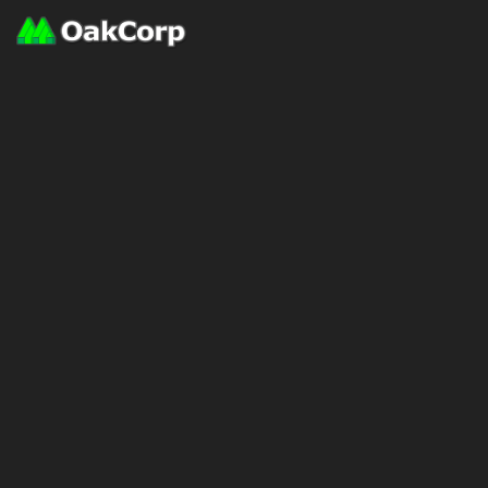
貴方の
彫刻制作
を
EXPAND[拡張]