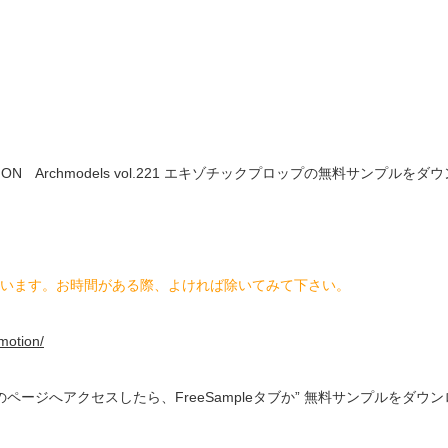
N Archmodels vol.221 エキゾチックプロップの無料サンプルを
ございます。お時間がある際、よければ除いてみて下さい。
motion/
プロップをのページへアクセスしたら、FreeSampleタブか” 無料サンプル