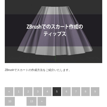
ZBrushでスカートの作成方法をご紹介いたします。
«
1
2
3
4
5
6
7
8
9
10
…
13
»