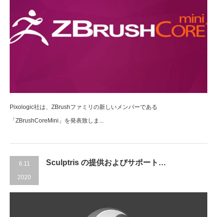
Pixologic社は、ZBrushファミリの新しいメンバーである
「ZBrushCoreMini」を発表致しま...
Sculptris の提供およびサポート…
6.11
2020