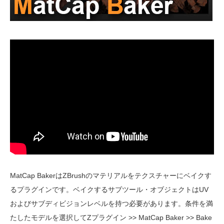
MatCap BakerはZBrushのマテリアルをテクスチャーにベイクす
るプラグインです。ベイクするサブツール・オブジェクトはUV
およびサブディビジョンレベルを持つ必要があります。条件を満
たしたモデルを選択してZプラグイン >> MatCap Baker >> Bake