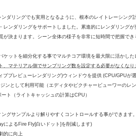
イプのレンダリングでも実用となるように、根本のレイトレーシン
・レンダリングをサポートしました。累進的にレンダリングが
質が決まります。シーン全体の様子を非常に短時間で把握でき
バケットを細分化する事でマルチコア環境を最大限に活かした
ト、マテリアル側でサンプリング数を設定する必要がなくなり
ラクティブプレビューレンダリング)ウィンドウを提供 (CPU/GPUが
グエンジンとして利用可能（エディタやピクチャービューワーのレ
サポート（ライトキャッシュの計算はCPU）
（シェーディングサンプルより解りやすくコントロールする事ができます
リRayによるFire Fly[白いドット]を削減します)
劇的に向上