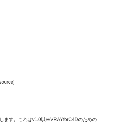
source
]
らします。これはv1.0以来VRAYforC4Dのための