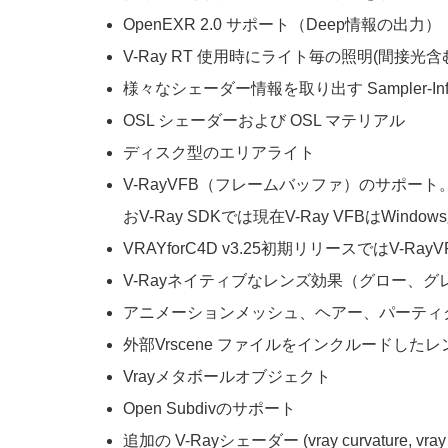
OpenEXR 2.0 サポート（Deep情報の出力）
V-Ray RT 使用時にライト毎の照明(間接光含む)
様々なシェーダー情報を取り出す Sampler-Info
OSL シェーダーおよび OSL マテリアル
ディスク型のエリアライト
V-RayVFB（フレームバッファ）のサポート。
おV-Ray SDKでは現在V-Ray VFBはWin
VRAYforC4D v3.25初期リリースでは
V-Rayネイティブなレンズ効果（グロー、グ
アニメーションメッシュ、ヘアー、パーティクル
外部Vrscene ファイルをインクルードした
Vrayメタボールオブジェクト
Open Subdivのサポート
追加の V-Rayシェーダー (vray curvature, vray ray sw