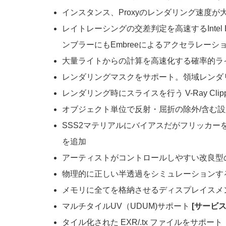
インスタンス、Proxyのレンダリング速度が
レイトレーシングの交差判定を高速するIntel
ンブラーにもEmbreeによるアクセラレー
大量ライトからの計算を高速化する確率的ライトサンプル（P
レンダリングマスクをサポート。領域レンダ
レンダリング時にスライスを行う V-Ray Clipp
オブジェクト単位で反射・屈折の除外/含む設
SSS2マテリアルにバイアスだがフリッカ
を追加
アーティストがコントロールしやすい改良型のV-R
物理的に正しい半透過をシミュレーションするボリ
メモリに全てを格納させるディスプレイスメントの
マルチタイルUV（UDUM)サポート
[サービ
タイル化された EXR/.tx ファイルをサポート