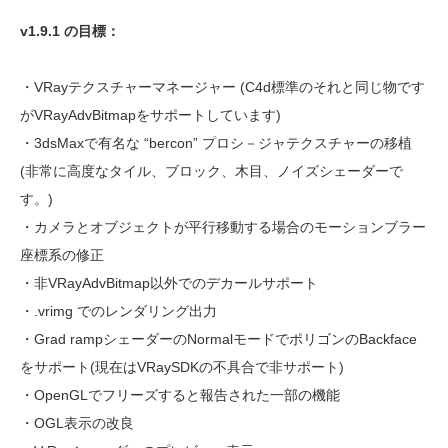
v1.9.1 の目標：
・VRayテクスチャーマネージャー (C4d標準のそれと同じ物です
がVRayAdvBitmapをサポートしています)
・3dsMaxで有名な “bercon” プロシ－ジャテクスチャーの移植
(非常に高度なタイル、ブロック、木目、ノイズシェーダーで
す。)
・カメラとオブジェクトが平行移動する場合のモーションブラー
座標系の修正
・非VRayAdvBitmap以外でのデカールサポート
・.vrimg でのレンダリング出力
・Grad rampシェーダーのNormalモードでポリゴンのBackface
をサポート(現在はVRaySDKの不具合で非サポート)
・OpenGLでフリーズすると報告された一部の機能
・OGL表示の改良