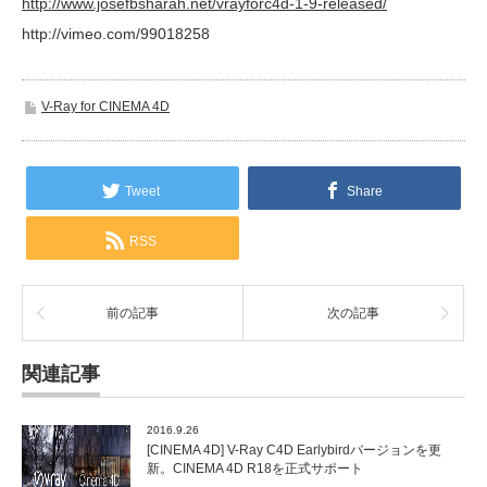
http://www.josefbsharah.net/vrayforc4d-1-9-released/
http://vimeo.com/99018258
V-Ray for CINEMA 4D
Tweet
Share
RSS
前の記事
次の記事
関連記事
2016.9.26
[CINEMA 4D] V-Ray C4D Earlybirdバージョンを更
新。CINEMA 4D R18を正式サポート