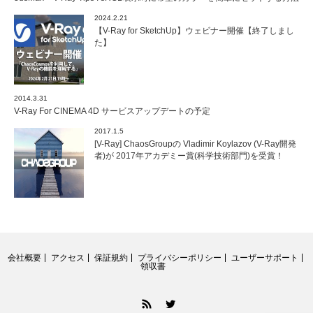
2024.2.21
【V-Ray for SketchUp】ウェビナー開催【終了しまし
た】
2014.3.31
V-Ray For CINEMA 4D サービスアップデートの予定
2017.1.5
[V-Ray] ChaosGroupの Vladimir Koylazov (V-Ray開発
者)が 2017年アカデミー賞(科学技術部門)を受賞！
会社概要
アクセス
保証規約
プライバシーポリシー
ユーザーサポート
領収書
RSS
Twitter