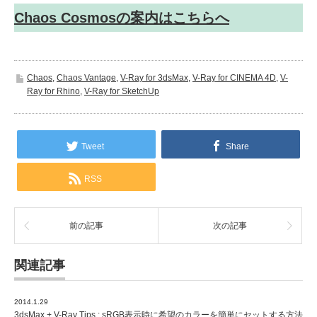
Chaos Cosmosの案内はこちらへ
Chaos
,
Chaos Vantage
,
V-Ray for 3dsMax
,
V-Ray for CINEMA 4D
,
V-
Ray for Rhino
,
V-Ray for SketchUp
Tweet
Share
RSS
前の記事
次の記事
関連記事
2014.1.29
3dsMax + V-Ray Tips : sRGB表示時に希望のカラーを簡単にセットする方法