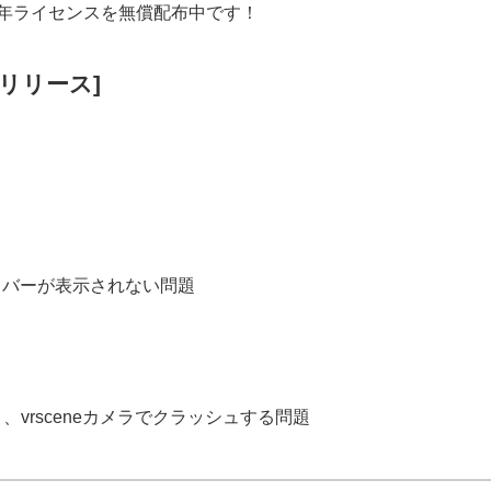
まで１年ライセンスを無償配布中です！
2日リリース]
でプログレスバーが表示されない問題
、vrsceneカメラでクラッシュする問題