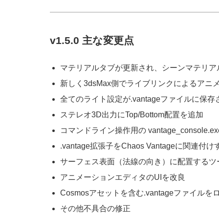
v1.5.0 主な変更点
マテリアルタブが更新され、シーンマテリア
新しく3dsMax側でライブリンクによるアニ
全てのライト設定が.vantageファイルに保
ステレオ3D出力にTop/Bottom配置を追加
コマンドライン操作用の vantage_console.exe 
.vantage拡張子をChaos Vantageに関
サーフェス表面（法線の向き）に配置するツ
アニメーションエディタのUIを改良
Cosmosアセットを含む.vantageファ
その他不具合の修正