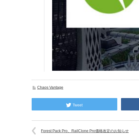
Chaos Vantage
Tweet
Forest Pack Pro、RailClone Pro価格改定のお知らせ