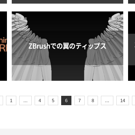
2020/09/16
2
ZBrushで傘をつくってみよう！Part1
2020/06/03
2
ZBrushで翼のティップス
3
1
…
4
5
6
7
8
…
14