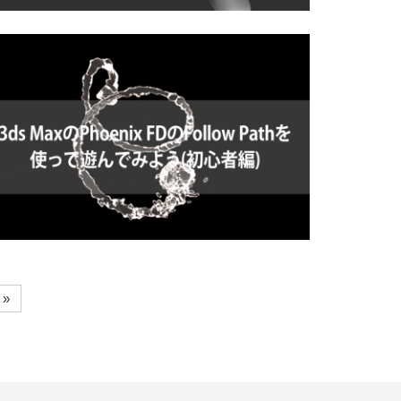
020/09/08
ZBrush2021でクロスシミュレーションを行ってみよ
う！！
020/05/28
ds MaxのPhoenix FDのFollow Pathを使って遊んでみよ
う(初心者編)
»