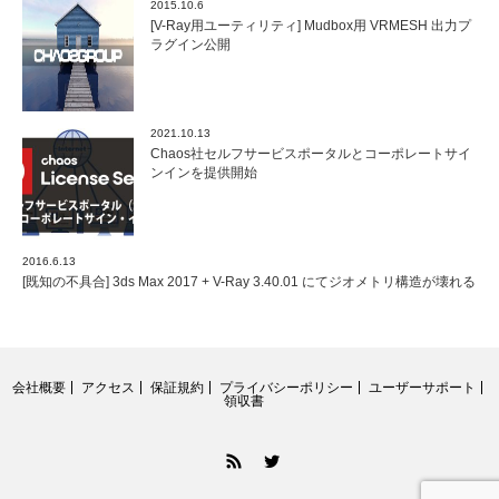
2015.10.6
[V-Ray用ユーティリティ] Mudbox用 VRMESH 出力プ
ラグイン公開
2021.10.13
Chaos社セルフサービスポータルとコーポレートサイ
ンインを提供開始
2016.6.13
[既知の不具合] 3ds Max 2017 + V-Ray 3.40.01 にてジオメトリ構造が壊れる
会社概要
アクセス
保証規約
プライバシーポリシー
ユーザーサポート
領収書
RSS
Twitter