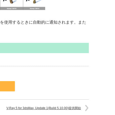
プラグインを使用するときに自動的に通知されます。また
V-Ray 5 for 3dsMax, Update 1(Build 5.10.00)提供開始