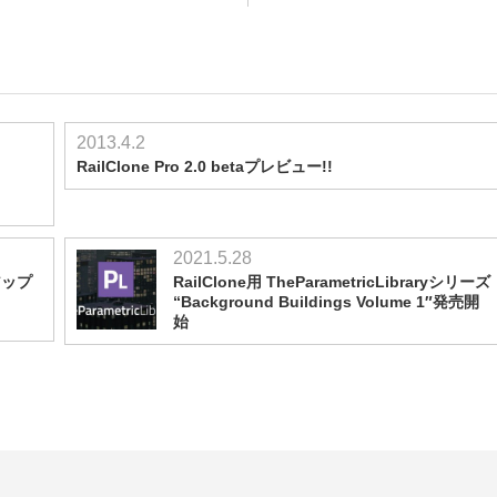
2013.4.2
RailClone Pro 2.0 betaプレビュー!!
2021.5.28
 アップ
RailClone用 TheParametricLibraryシリーズ
“Background Buildings Volume 1″発売開
始