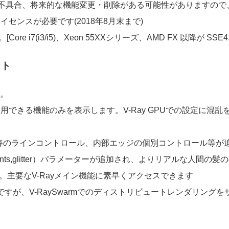
不具合、将来的な機能変更・削除がある可能性がありますので
ンライセンスが必要です(2018年8月末まで)
re i7(i3/i5)、Xeon 55XXシリーズ、AMD FX 以降が SS
イト
た。
PUで使用できる機能のみを表示します。V-Ray GPUでの設定に混
マテリアル毎のラインコントロール、内部エッジの個別コントロール等が
き（Glints,glitter）パラメーターが追加され、よりリアルな
す。主要なV-Rayメイン機能に素早くアクセスできます
段階ですが、V-RaySwarmでのディストリビュートレンダリン