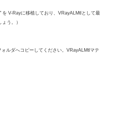
” を V-Rayに移植しており、VRayALMtlとして最
しょう。）
pluginsフォルダへコピーしてください。VRayALMtlマテ