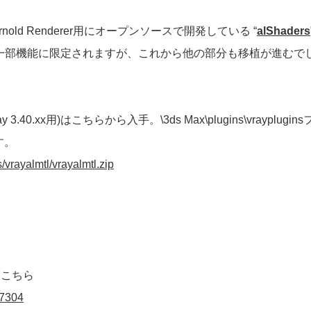
氏がArnold Renderer用にオープンソースで開発している “
alShaders
一部機能に限定されますが、これから他の部分も移植が進むで
Ray 3.40.xx用)はこちらから入手。\3ds Max\plugins\vray
す。
vrayalmtl/vrayalmtl.zip
。
はこちら
87304