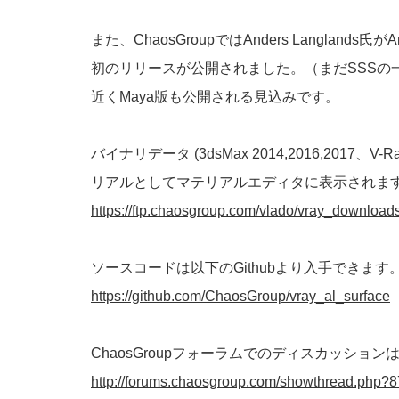
また、ChaosGroupではAnders Langlands
初のリリースが公開されました。（まだSSSの
近くMaya版も公開される見込みです。
バイナリデータ (3dsMax 2014,2016,2017、V-
リアルとしてマテリアルエディタに表示されま
https://ftp.chaosgroup.com/vlado/vray_downloads/
ソースコードは以下のGithubより入手できます
https://github.com/ChaosGroup/vray_al_surface
ChaosGroupフォーラムでのディスカッション
http://forums.chaosgroup.com/showthread.php?