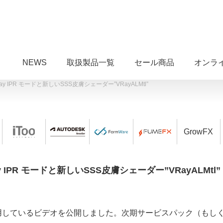
NEWS
取扱製品一覧
セール商品
オンラ
ay IPR モードと新しいSSS皮膚シェーダー”VRayALMtl”
GrowFX
y IPR モードと新しいSSS皮膚シェーダー”VRayALMtl”
ドを使用しているビデオを公開しました。次期サービスパック（もしくは