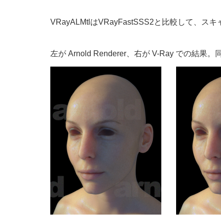
VRayALMtlはVRayFastSSS2と比較
左が Arnold Renderer、右が V-Ray で