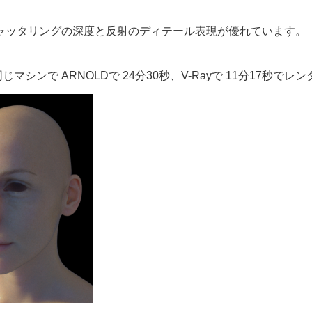
して、スキャッタリングの深度と反射のディテール表現が優れています。
の結果。同じマシンで ARNOLDで 24分30秒、V-Rayで 11分17