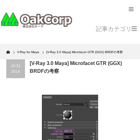
記事カテゴリ
Home
V-Ray for Maya
[V-Ray 3.0 Maya] Microfacet GTR (GGX) BRDFの考察
[V-Ray 3.0 Maya] Microfacet GTR (GGX)
10.31
BRDFの考察
2014