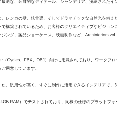
に最適な、装飾的なディテール、シャンデリア、洗練されたイ
な、レンガの壁、鉄骨梁、そしてドラマチックな自然光を備え
チで構築されているため、お客様のクリエイティブなビジョン
、製品ショーケース、映画制作など、Archinteriors vo
、Blender（Cycles、FBX、OBJ）向けに用意されており、
もご用意しています。
えた、汎用性が高く、すぐに制作に活用できるインテリアで、3
9（64GB RAM）でテストされており、同様の仕様のプラット