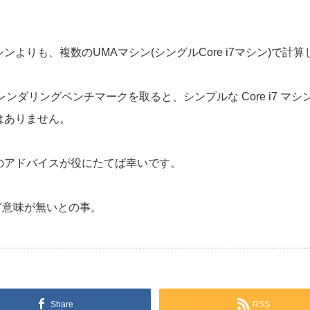
ンよりも、複数のUMAマシン(シングルCore i7マシン)で
yのレンダリングベンチマークを取ると、シンプルな Core i7
はありません。
のアドバイスが役にたてば幸いです。
は殆ど意味が無いとの事。
Share
RSS