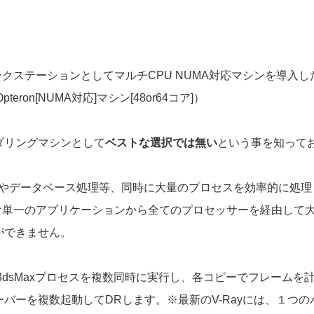
ークステーションとしてマルチCPU NUMA対応マシンを導
pteron[NUMA対応]マシン[48or64コア]）
ンダリングマシンとして
ベストな選択では無い
という事を知って
バーやデータベース処理等、同時に大量のプロセスを効率的に処
のような単一のアプリケーションから全てのプロセッサーを経由して
ができません。
に3dsMaxプロセスを複数同時に実行し、各コピーでフレームを
ーを複数起動してDRします。※最新のV-Rayには、１つのパソ