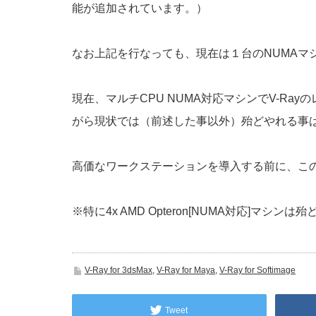
能が追加されています。）
なお上記を行なっても、現在は１台のNUMAマシ
現在、マルチCPU NUMA対応マシンでV-Ra
がら現状では（前述した事以外）殆どやれる事
高価なワークステーションを導入する前に、こ
※特に4x AMD Opteron[NUMA対応]マシン
V-Ray for 3dsMax
,
V-Ray for Maya
,
V-Ray for Softimage
Tweet