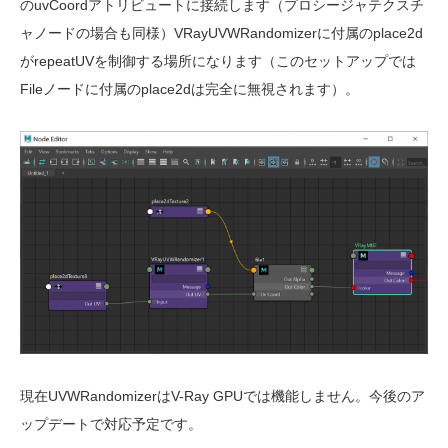
のuvCoordアトリビュートに接続します（プロシージャテクスチ
ャノードの場合も同様）VRayUVWRandomizerに付属のplace2d
がrepeatUVを制御する場所になります（このセットアップでは
Fileノードに付属のplace2dは完全に無視されます）。
現在UVWRandomizerはV-Ray GPUでは機能しません。今後のア
ップデートで対応予定です。