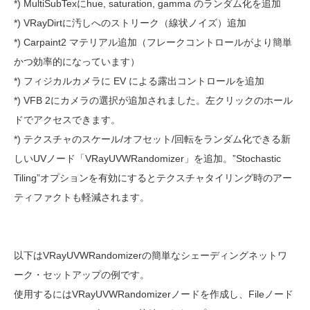
*) MultiSubTexにhue, saturation, gamma のランダム化を追加
*) VRayDirtに汚しへのストリーク（線状ノイズ）追加
*) Carpaint2 マテリアル追加（フレークコントロールがより簡単
かつ効率的になっています）
*) フィジカルカメラに EV による露出コントロールを追加
*) VFB 2にカメラの選択が追加されました。左クリックのホール
ドでアクセスできます。
*) テクスチャのスケール/オフセット/回転をランダム化できる新
しいUVノード「VRayUVWRandomizer」を追加。”Stochastic
Tiling”オプションを有効にするとテクスチャタイリング時のアー
ティファクトも軽減されます。
以下はVRayUVWRandomizerの簡単なシェーディングネットワ
ーク・セットアップの例です。
使用するにはVRayUVWRandomizerノードを作成し、Fileノード