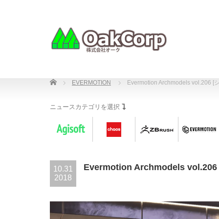
Home
EVERMOTION
Evermotion Archmodels vol
ニュースカテゴリを選択
Evermotion Archmodels v
10.31
2018