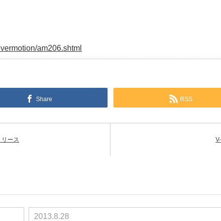
/evermotion/am206.shtml
Share
RSS
同時リリース
V
2013.8.28