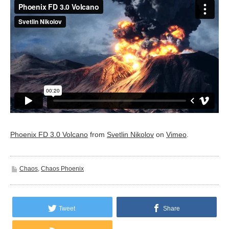
Phoenix FD 3.0 Volcano
from
Svetlin Nikolov
on
Vimeo
.
Chaos
,
Chaos Phoenix
Tweet
Share