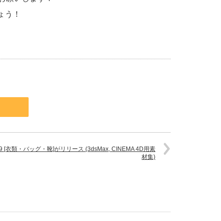
しょう！
ol.159 [衣類・バッグ・靴]がリリース (3dsMax, CINEMA 4D用素
材集)