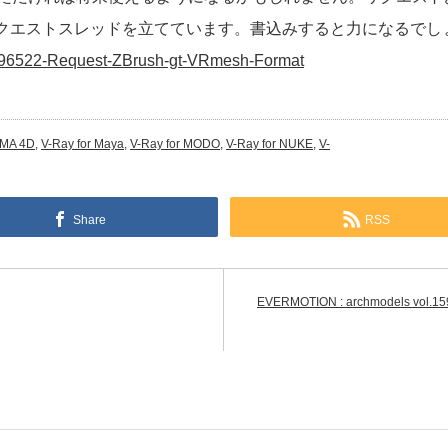
がZBCにリクエストスレッドを立てています。書込みすると力になるで
?196522-Request-ZBrush-gt-VRmesh-Format
EMA 4D
,
V-Ray for Maya
,
V-Ray for MODO
,
V-Ray for NUKE
,
V-
Share
RSS
EVERMOTION : archmodels v