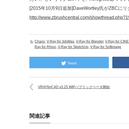
[2015年10月9日追加]DaveWortley氏
http://www.zbrushcentral.com/showthread.php
Chaos
,
V-Ray for 3dsMax
,
V-Ray for Blender
,
V-Ray for CIN
Ray for Rhino
,
V-Ray for SketchUp
,
V-Ray for Softimage
Tweet
VRAYforC4D v3.25 WIPパブリックベータ開始
関連記事