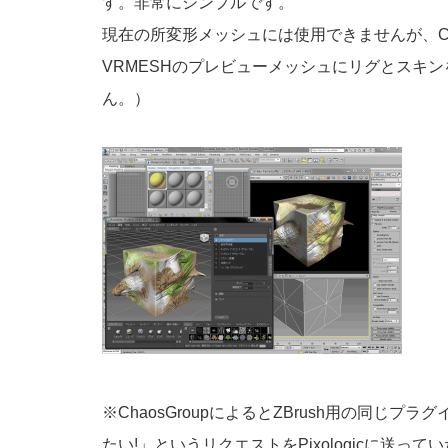
す。非常にシンプルです。
現在の所変形メッシュには使用できませんが、Ch
VRMESHのプレビューメッシュにリグとスキ
ん。）
※ChaosGroupによるとZBrush用の同じ
たい!」というリクエストをPixologicに