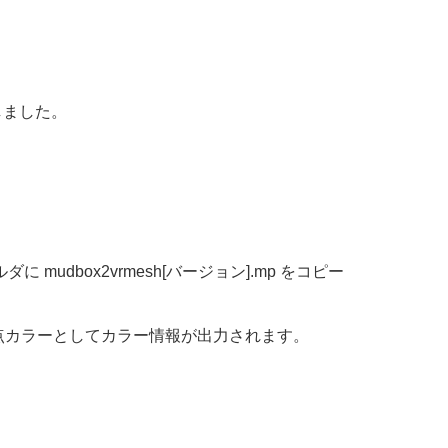
開しました。
ダに mudbox2vrmesh[バージョン].mp をコピー
ば、頂点カラーとしてカラー情報が出力されます。