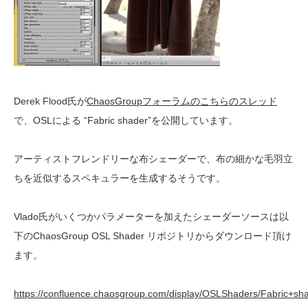
Derek Flood氏が
ChaosGroupフォーラムのこちらのスレッド
で、OSLによる “Fabric shader”を公開しています。
アーティストフレンドリーな布シェーダーで、布の細かな毛羽立
ちを近似するスペキュラーを生成するそうです。
Vlado氏がいくつかパラメーターを加えたシェーダーソースは以
下のChaosGroup OSL Shader リポジトリからダウンロード頂け
ます。
https://confluence.chaosgroup.com/display/OSLShaders/Fabric+sh