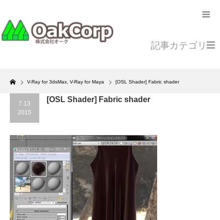
記事カテゴリ
Home
V-Ray for 3dsMax
,
V-Ray for Maya
[OSL Shader] Fabric shader
[OSL Shader] Fabric shader
7.13
2015