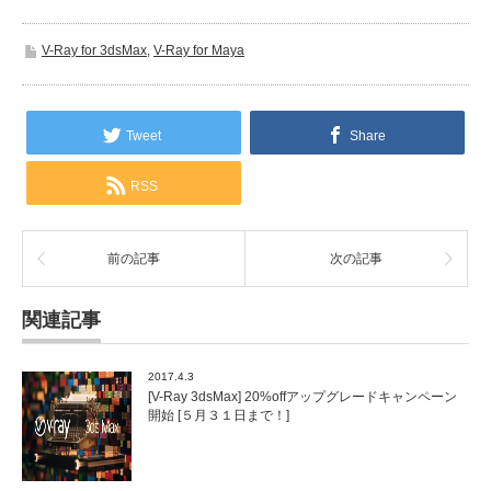
V-Ray for 3dsMax
,
V-Ray for Maya
Tweet
Share
RSS
前の記事
次の記事
関連記事
2017.4.3
[V-Ray 3dsMax] 20%offアップグレードキャンペーン
開始 [５月３１日まで！]