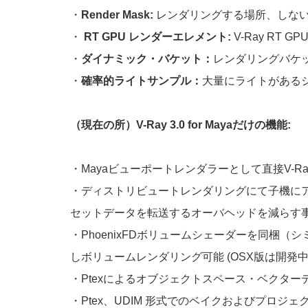
・
Render Mask:
レンダリングする場所、しな
・
RT GPU レンダーエレメント:
V-Ray RT
・
ダイナミック・バケット：
レンダリングバケ
・
確率的ライトサンプル：
大量にライトがある
（現在の所）V-Ray 3.0 for Mayaだけの機能:
・Mayaビューポートレンダラーとして直接V-R
・ディストリビュートレンダリングにて子機に
セットデータを転送するオーバヘッドを減らす
・PhoenixFDボリュームシェーダーを同梱（シミ
しボリュームレンダリング可能 (OSX版は開発中
・Ptexによるオブジェクトスペース・ベクター
・Ptex、UDIM 形式でのベイクおよびプロ