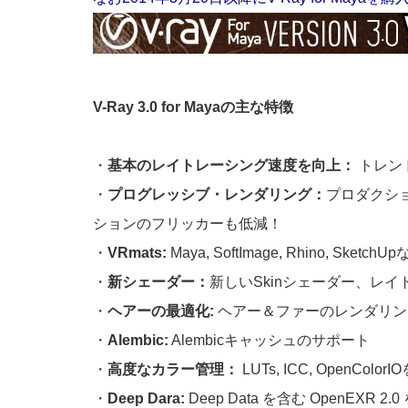
V-Ray 3.0 for Mayaの主な特徴
・
基本のレイトレーシング速度を向上：
トレン
・
プログレッシブ・レンダリング：
プロダクシ
ションのフリッカーも低減！
・
VRmats:
Maya, SoftImage, Rhino
・
新シェーダー：
新しいSkinシェーダー、レイ
・
ヘアーの最適化:
ヘアー＆ファーのレンダリン
・
Alembic:
Alembicキャッシュのサポート
・
高度なカラー管理：
LUTs, ICC, Open
・
Deep Dara:
Deep Data を含む OpenEXR 2