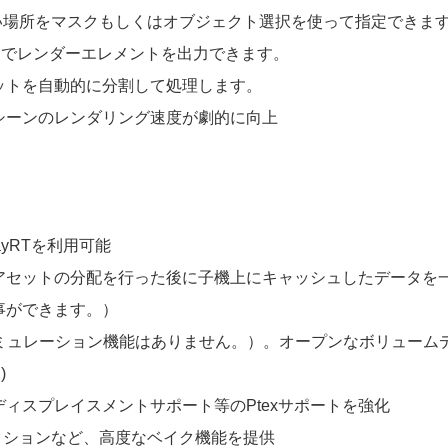
い場所をマスクもしくはオブジェクト選択を使って指定できま
 GPUでレンダーエレメントを出力できます。
ットを自動的に分割して処理します。
シーンのレンダリング速度が劇的に向上
ayRTを利用可能
アセットの分配を行った後に子機上にキャッシュしたデータを
事ができます。）
ュレーション機能はありません。）。オープンなボリュームデータ “Op
)
ディスプレイスメントサポート等のPtexサポートを強化
ジェクションなど、高度なベイク機能を提供