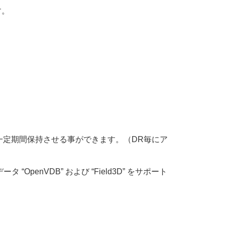
す。
一定期間保持させる事ができます。（DR毎にア
enVDB” および “Field3D” をサポート