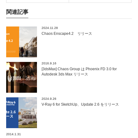
関連記事
2024.11.28
Chaos Enscape4.2 リリース
2016.9.16
[3dsMax] Chaos Group は Phoenix FD 3.0 for
Autodesk 3ds Max リリース
2024.9.26
V-Ray 6 for SketchUp、Update 2.6 をリリース
2014.1.31