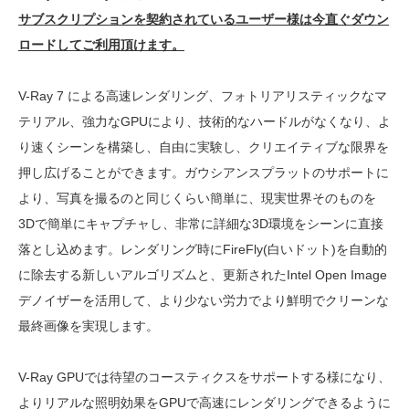
サブスクリプションを契約されているユーザー様は今直ぐダウン
ロードしてご利用頂けます。
V-Ray 7 による高速レンダリング、フォトリアリスティックなマ
テリアル、強力なGPUにより、技術的なハードルがなくなり、よ
り速くシーンを構築し、自由に実験し、クリエイティブな限界を
押し広げることができます。ガウシアンスプラットのサポートに
より、写真を撮るのと同じくらい簡単に、現実世界そのものを
3Dで簡単にキャプチャし、非常に詳細な3D環境をシーンに直接
落とし込めます。レンダリング時にFireFly(白いドット)を自動的
に除去する新しいアルゴリズムと、更新されたIntel Open Image
デノイザーを活用して、より少ない労力でより鮮明でクリーンな
最終画像を実現します。
V-Ray GPUでは待望のコースティクスをサポートする様になり、
よりリアルな照明効果をGPUで高速にレンダリングできるように