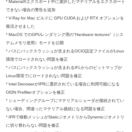
* MaterialXエクスポート中に選択したマテリアルをエクスポート
できない場合の警告を追加
* V-Ray for Mac ビルドに GPU CUDA および RTX オプションを
復活させました
* MacOS でのGPUレンダリング用の”Hardware textures”（シス
テムメモリ使用）モードを公開
* パスにバックスラッシュが含まれるOCIO設定ファイルがLinux
環境でロードされない問題を修正
* パスにバックスラッシュが含まれるIFLからのビットマップが
Linux環境でにロードされない問題を修正
* Intel DenoiserがIPRに選択されている場合に利用可能になる
OIDN Prefilterオプションを修正
* シェーディンググループにマテリアルシェーダが接続されてい
ない場合、間違ったマテリアル接続になる問題を修正
* IPRで移動メッシュがStaticジオメトリからDynemicジオメトリ
に切り替わらない問題を修正