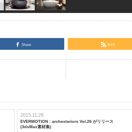
Share
RSS
2015.11.26
EVERMOTION : archexteriors Vol.26 がリリース
(3dsMax素材集)