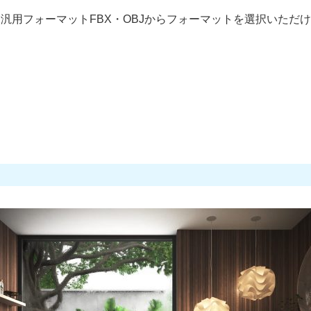
-Ray C4D) 、汎用フォーマットFBX・OBJからフォーマットを選択いた