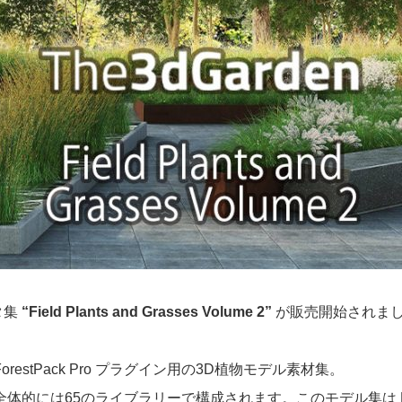
タ集
“Field Plants and Grasses Volume 2”
が販売開始されま
restPack Pro プラグイン用の3D植物モデル素材集。
には65のライブラリーで構成されます。このモデル集は Fores