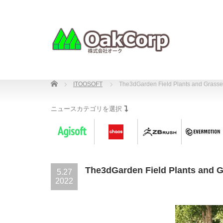
Home
ITOOSOFT
The3dGarden Field Plants and Gras
ニュースカテゴリを選択
The3dGarden Field Plants and
5.27
2022