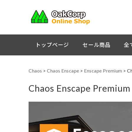
トップページ
セール商品
全
Chaos
>
Chaos Enscape
>
Enscape Premium
>
C
Chaos Enscape Premium