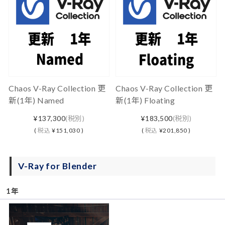
Chaos V-Ray Collection 更
Chaos V-Ray Collection 更
新(1年) Named
新(1年) Floating
¥137,300
(税別)
¥183,500
(税別)
(
税込
¥151,030 )
(
税込
¥201,850 )
V-Ray for Blender
1年