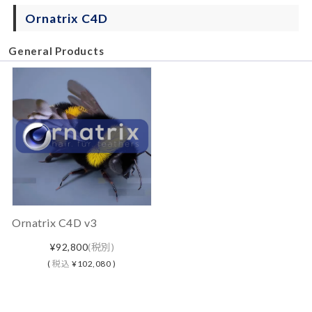
Ornatrix C4D
General Products
Ornatrix C4D v3
¥92,800
(税別)
(
税込
¥102,080 )