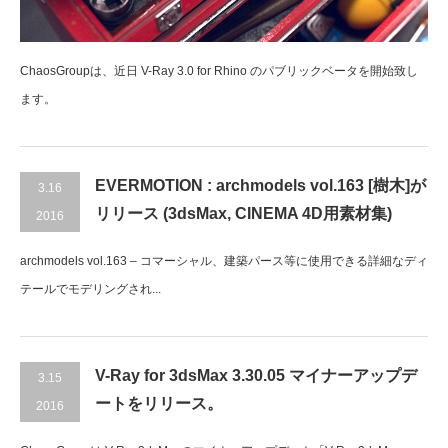
ChaosGroupは、近日 V-Ray 3.0 for Rhino のパブリックベータを開始致し
ます。
EVERMOTION : archmodels vol.163 [樹木]が
3.16
リリース (3dsMax, CINEMA 4D用素材集)
2016
archmodels vol.163 – コマーシャル、建築パース等に使用できる詳細なディ
テールでモデリングされ...
V-Ray for 3dsMax 3.30.05 マイナーアップデ
3.15
ートをリリース。
2016