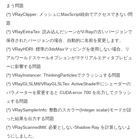
まう問題
(*) VRayClipper: メッシュにMaxScript経由でアクセスできない問
題
(*) VRayExtraTex: 読み込んだシーンがV-Rayの古いバージョンで
保存されたバージョンの場合、自動的に名前を変更します。
(*) VRayHDRI: 標準の3dsMaxマッピングを使用しない場合、リ
アルワールドスケールオプションがマテリアルエディタプレビュ
ーに影響する問題
(*) VRayInstancer: ThinkingParticlesでクラッシュする問題
(*) VRayGLSLMtl/VRayGLSLTex: ActiveShade中にシェーダーの
パラメーターを変更すると CUDA error 700 を出力してクラッシ
ュする問題
(*) VRaySamplerInfo: 整数のスカラー(Integer scalar)モードが誤
った結果を出力する問題
(*) VRayScannedMtl: 必要としないShadow Ray を計算しないよ
うにしました。