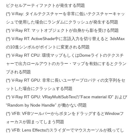
ピクセルアーティファクトが発生する問題
(*) V-Ray: タイルテクスチャーを非常に低いテクスチャーキャッ
シュで使用した場合にランダムにクラッシュが発生する問題
(*) V-Ray RT: マットオブジェクトが自身から影を受ける問題
(*) V-Ray RT: ActiveShade中に言語入力を切り替えると 3dsMax
の10進シンボルがポイントに変更される問題
(*) V-Ray RT CPU: 環境マップもしくはDomeライトのテクスチ
ャーで出力ロールアウトのカラー・マップを有効にするとクラン
プされる問題
(*) V-Ray RT GPU: 非常に長いユーザープロパティの文字列をセ
ットした場合にクラッシュする問題
(*) V-Ray RT GPU: VRayMultiSubTexの”Face material ID” および
“Random by Node Handle” が働かない問題
(*) VFB: VFBツールバーからボタンをドラッグするとWindowフ
ォーカスが固まってしまう問題
(*) VFB: Lens Effectsのスライダーでマウスカーソルが残ってし