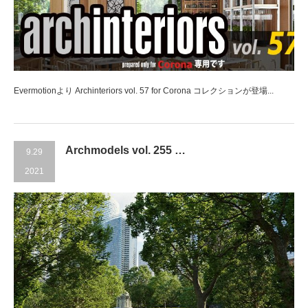
Evermotionより Archinteriors vol. 57 for Corona コレクションが登場...
Archmodels vol. 255 …
9.29
2021