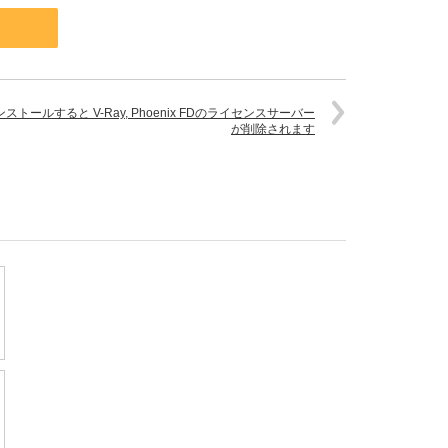
te をインストールすると V-Ray, Phoenix FDのライセンスサーバー
が削除されます