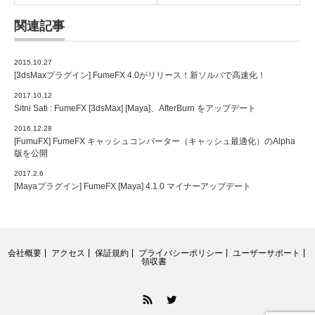
関連記事
2015.10.27
[3dsMaxプラグイン] FumeFX 4.0がリリース！新ソルバで高速化！
2017.10.12
Sitni Sati : FumeFX [3dsMax] [Maya]、AfterBurn をアップデート
2016.12.28
[FumuFX] FumeFX キャッシュコンバーター（キャッシュ最適化）のAlpha
版を公開
2017.2.6
[Mayaプラグイン] FumeFX [Maya] 4.1.0 マイナーアップデート
会社概要
アクセス
保証規約
プライバシーポリシー
ユーザーサポート
領収書
RSS
Twitter