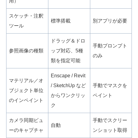
用）
スケッチ・注釈
標準搭載
別アプリが必要
ツール
ドラッグ＆ドロ
手動プロンプト
参照画像の種類
ップ対応、5種
のみ
類を指定可能
Enscape / Revit
マテリアル／オ
/ SketchUp など
手動でマスクを
ブジェクト単位
からワンクリッ
ペイント
のインペイント
ク
カメラ同期ビュ
手動でスクリー
自動
ーのキャプチャ
ンショット取得