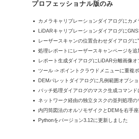
プロフェッショナル版のみ
カメラキャリブレーションダイアログにカメ
LiDARキャリブレーションダイアログにGN
レーザースキャンの位置合わせダイアログに”
処理レポートにレーザースキャンページを追
レポート生成ダイアログにLiDAR分離画像
ツール -> ポイントクラウドメニューに重
DEMパレットダイアログに凡例範囲オプシ
バッチ処理ダイアログのマスク生成コマンド
ネットワーク経由の独立タスクの並列処理の
内円筒図法のオルソモザイクとDEMを右手
Pythonをバージョン3.12に更新しました