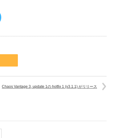
Chaos Vantage 3, update 1の hotfix 1 (v3.1.1) がリリース