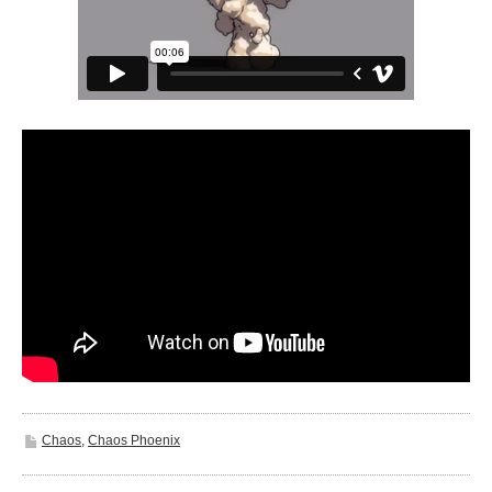
Chaos
,
Chaos Phoenix