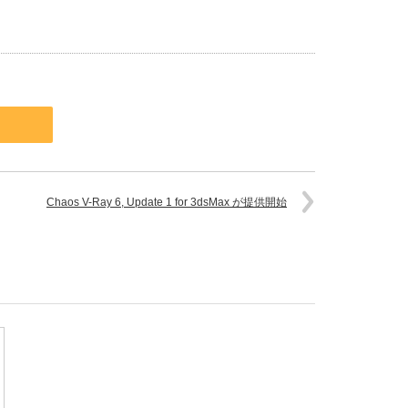
Chaos V-Ray 6, Update 1 for 3dsMax が提供開始