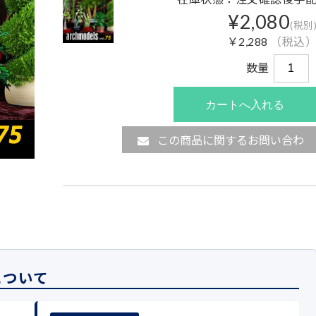
¥2,080
(税別
￥2,288
（税込
数量
この商品に関するお問い合わ
せ
について