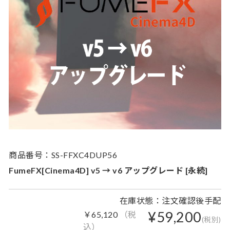
商品番号：SS-FFXC4DUP56
FumeFX[Cinema4D] v5 → v6 アップグレード [永続]
在庫状態：注文確認後手配
¥59,200
￥65,120
（税
(税別)
込）