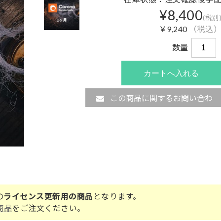
¥8,400
(税別
￥9,240
（税込
数量
この商品に関するお問い合わ
せ
の
ライセンス更新用の商品
となります。
商品
をご注文ください。