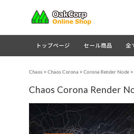
トップページ
セール商品
全
Chaos
>
Chaos Corona
>
Corona Render Node
Chaos Corona Render 