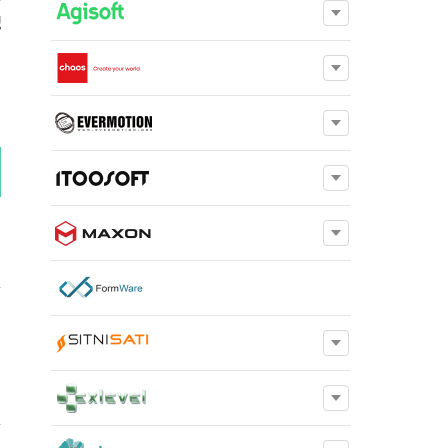
配
)
）