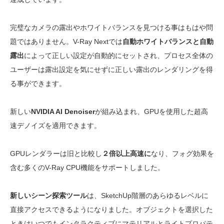
完璧なカメラの露出やホワイトバランスを見つける事はもはや問
題ではありません。V-Ray Nextでは
自動ホワイトバランスと自動
露出
によって正しい設定が自動的にセットされ、プロセス全体の
ユーザーは露出設定を気にせずに正しい露出のレンダリングを得
る事ができます。
新しい
NVIDIA AI Denoiser
が組み込まれ、GPUを使用した超高
速デノイズを適用できます。
GPUレンダラーは旧と比較し
２倍以上高速に
なり、フォグ効果を
含む多くのV-Ray CPU機能をサポートしました。
新しいシーン探索ツール
は、SketchUp階層のあらゆるレベルに
直接アクセスできるようになりました。オブジェクトを選択した
ときはいつでもインタラクティブにマテリアルとライトプロパテ