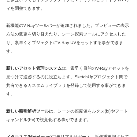
ィを調整できます。
新機能のV-Rayツールバーが追加されました。プレビューの表示
方法の変更を切り替えたり、シーン探索ツールにアクセスした
り、素早くオブジェクトにV-Ray UVをセットする事ができま
す。
新しいアセット管理システム
は、素早く目的のV-Rayアセットを
見つけて追跡するのに役立ちます。SketchUpプロジェクト間で
共有できるカスタムライブラリを登録して使用する事ができま
す。
新しい照明解析ツール
は、シーンの照度値をルクス(lx)やフート
キャンドル(Fc)で視覚化する事ができます。
メタルネス(Metalness)
マテリアルサポート。近年重要視されて