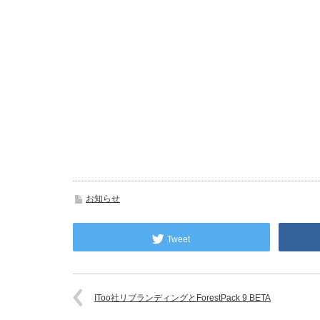
お知らせ
Tweet
IToo社リブランディングとForestPack 9 BETA