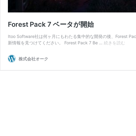
Forest Pack 7 ベータが開始
Itoo Software社は何ヶ月にもわたる集中的な開発の後、Fore
Fores
新情報を見つけてください。 Forest Pack 7 Be …
続きを読む
Pack
7
株式会社オーク
ベ
ー
タ
が
開
始